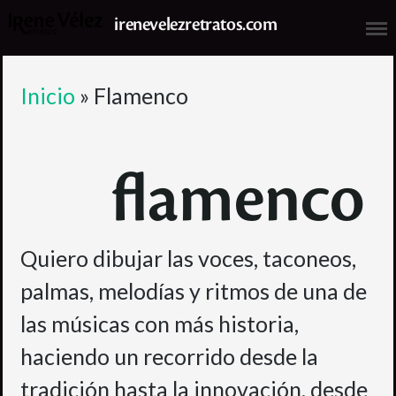
irenevelezretratos.com
Inicio
»
Flamenco
Inicio
Galería
flamenco
Encargos
Miradas
I See You
Quiero dibujar las voces, taconeos,
Dibujo Tus Ojos
palmas, melodías y ritmos de una de
Flamenco
las músicas con más historia,
Fan-art
Exposiciones
haciendo un recorrido desde la
Cómo Pedir
tradición hasta la innovación, desde
Sobre mi